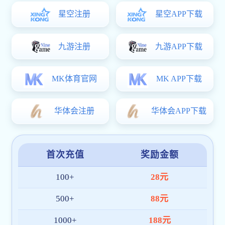
近日，国际足联正式确认了对著名足球运动员普雷斯
蒂安尼的禁赛令，这一消息在全球范围内引发了广泛
关注。普雷斯蒂安尼，作为当今足坛最具影响力的球
员之一，其比赛状态、职业生涯和形象都备受瞩目。
而此次禁赛事件不仅关乎个人，更涉及到整个足球界
的舆论与反响。本文将从禁赛原因、社会反应、对足
球产业的影响以及未来展望四个方面进行详细阐述，
以期为读者提供一个全面而深入的理解。
1、禁赛原因分析
普雷斯蒂安尼的禁赛令源于他在比赛中的不当行为，