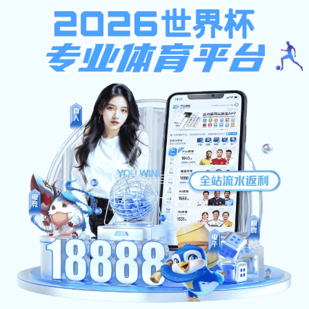
注册入口
亚星游戏官网
APP与网页版入
口｜畅享全球体育赛事与数据
服务
欢迎访问
亚星游戏官网
，提供全面覆盖足球、
篮球、电竞等项目的赛事资讯与数据内容， 支
持
APP下载
与
网页使用
，每日同步更新千场比
赛，聚焦热门体育内容， 助您轻松获取赛事动
态，掌握比赛节奏。