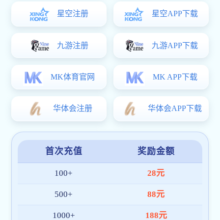
在当今足球界，战术创新已成为球队成功的关键。赫
斯基在谈到伊劳拉接管利物浦的前景时，强调了这一
点。他认为，面对不断变化的比赛环境和竞争对手，
伊劳拉必须采取创新战术以适应新挑战。本文将围绕
赫斯基的观点，从四个方面详细探讨伊劳拉接管利物
浦所需的战术调整，包括球队风格转变、对抗高强度
防守、年轻球员培养和心理素质提升等方面。通过对
这些内容的深入分析，我们不仅能够理解赫斯基的看
法，也能洞察现代足球发展的趋势。
1、球队风格转变